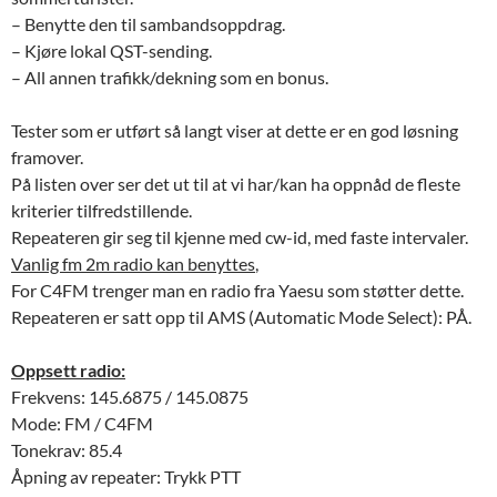
– Benytte den til sambandsoppdrag.
– Kjøre lokal QST-sending.
– All annen trafikk/dekning som en bonus.
Tester som er utført så langt viser at dette er en god løsning
framover.
På listen over ser det ut til at vi har/kan ha oppnåd de fleste
kriterier tilfredstillende.
Repeateren gir seg til kjenne med cw-id, med faste intervaler.
Vanlig fm 2m radio kan benyttes
,
For C4FM trenger man en radio fra Yaesu som støtter dette.
Repeateren er satt opp til AMS (Automatic Mode Select): PÅ.
Oppsett radio:
Frekvens: 145.6875 / 145.0875
Mode: FM / C4FM
Tonekrav: 85.4
Åpning av repeater: Trykk PTT