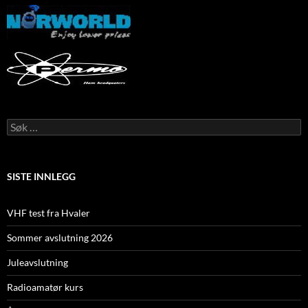
S
ø
k
e
t
SISTE INNLEGG
t
e
r
VHF test fra Hvaler
:
Sommer avslutning 2026
Juleavslutning
Radioamatør kurs