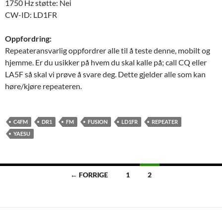
1750 Hz støtte: Nei
CW-ID: LD1FR
Oppfordring:
Repeateransvarlig oppfordrer alle til å teste denne, mobilt og
hjemme. Er du usikker på hvem du skal kalle på; call CQ eller
LA5F så skal vi prøve å svare deg. Dette gjelder alle som kan
høre/kjøre repeateren.
C4FM
DR1
FM
FUSION
LD1FR
REPEATER
YAESU
← FORRIGE
1
2
Innleggsnavigasjon