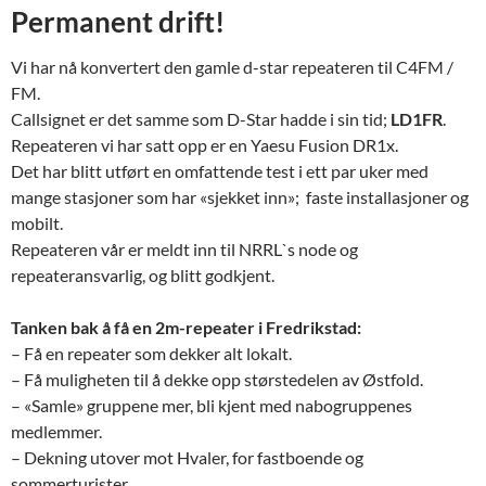
Permanent drift!
Vi har nå konvertert den gamle d-star repeateren til C4FM /
FM.
Callsignet er det samme som D-Star hadde i sin tid;
LD1FR
.
Repeateren vi har satt opp er en Yaesu Fusion DR1x.
Det har blitt utført en omfattende test i ett par uker med
mange stasjoner som har «sjekket inn»; faste installasjoner og
mobilt.
Repeateren vår er meldt inn til NRRL`s node og
repeateransvarlig, og blitt godkjent.
Tanken bak å få en 2m-repeater i Fredrikstad:
– Få en repeater som dekker alt lokalt.
– Få muligheten til å dekke opp størstedelen av Østfold.
– «Samle» gruppene mer, bli kjent med nabogruppenes
medlemmer.
– Dekning utover mot Hvaler, for fastboende og
sommerturister.