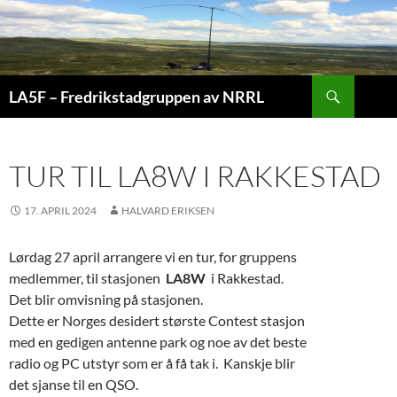
Hopp
til
innhold
Søk
LA5F – Fredrikstadgruppen av NRRL
TUR TIL LA8W I RAKKESTAD
17. APRIL 2024
HALVARD ERIKSEN
Lørdag 27 april arrangere vi en tur, for gruppens
medlemmer, til stasjonen
LA8W
i Rakkestad.
Det blir omvisning på stasjonen.
Dette er Norges desidert største Contest stasjon
med en gedigen antenne park og noe av det beste
radio og PC utstyr som er å få tak i. Kanskje blir
det sjanse til en QSO.