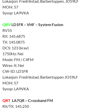
Lokasjon: Fredrikstad, Barbertoppen, JO59LF
MOH: 57
Sysop: LA9VKA
QRV
LD1FR – VHF – System Fusion
RV55
RX: 145.6875
TX: 145.0875
DCS: 123 (krav)
1750Hz: Nei
Mode: FM / C4FM
Wires-X: Nei
CW-ID: LD1FR
Lokasjon: Fredrikstad, Barbertoppen JO59LF
MOH: 57
Sysop: LA9VKA
QRT
LA7QR – Crossband FM
RX/TX: 145.250