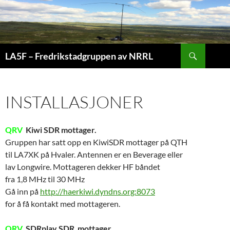
Hopp
til
innhold
Søk
LA5F – Fredrikstadgruppen av NRRL
INSTALLASJONER
QRV
Kiwi SDR mottager.
Gruppen har satt opp en KiwiSDR mottager på QTH
til LA7XK på Hvaler. Antennen er en Beverage eller
lav Longwire. Mottageren dekker HF båndet
fra 1,8 MHz til 30 MHz
Gå inn på
http://haerkiwi.dyndns.org:8073
for å få kontakt med mottageren.
QRV
SDRplay SDR mottager.