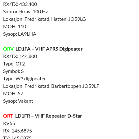
RX/TX: 433.400
Subtonekrav: 100 Hz
Lokasjon: Fredrikstad, Hatten, JO59LG
MOH: 110
Sysop: LA9LHA
QRV
LD1FA – VHF APRS Digipeater
RX/TX: 144.800
Type: OT2
Symbol: S
Type: W3 digipeater
Lokasjon: Fredrikstad, Barbertoppen JO59LF
MOH: 57
Sysop: Vakant
QRT
LD1FR – VHF Repeater D-Star
RV55
RX: 145.6875
TX: 145.0875