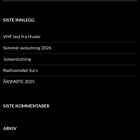
ø
k
e
t
SISTE INNLEGG
t
e
r
VHF test fra Hvaler
:
Sommer avslutning 2026
Juleavslutning
Radioamatør kurs
ÅRSMØTE 2025
SISTE KOMMENTARER
ARKIV