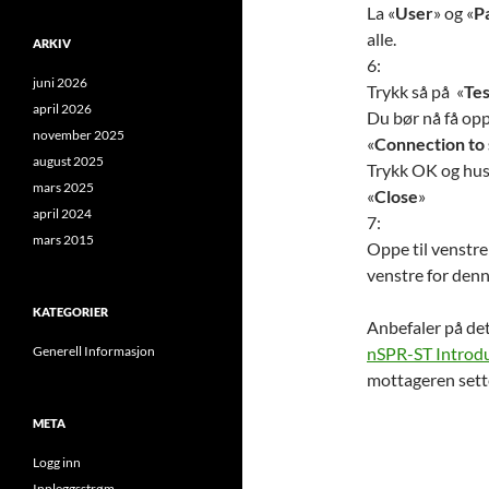
La «
User
» og «
P
alle.
ARKIV
6:
juni 2026
Trykk så på «
Te
april 2026
Du bør nå få op
november 2025
«
Connection to 
august 2025
Trykk OK og husk
mars 2025
«
Close
»
april 2024
7:
mars 2015
Oppe til venstre
venstre for denn
KATEGORIER
Anbefaler på det
Generell Informasjon
nSPR-ST Introdu
mottageren sett
META
Logg inn
Innleggsstrøm