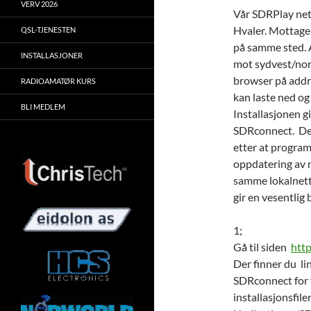
VERV 2026
Vår SDRPlay net
Hvaler. Mottage
QSL-TJENESTEN
på samme sted. 
INSTALLASJONER
mot sydvest/nor
browser på add
RADIOAMATØR KURS
kan laste ned o
BLI MEDLEM
Installasjonen 
SDRconnect. De t
etter at program
oppdatering av 
samme lokalnet
gir en vesentlig
1;
Gå til siden
htt
Der finner du l
SDRconnect for f
installasjonsfil