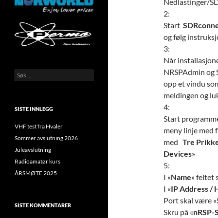
Nedlastinger/S
2:
Start
SDRconne
og følg instruks
3:
Når installasjon
NRSPAdmin og S
S
ø
opp et vindu so
k
meldingen og lu
e
4:
t
SISTE INNLEGG
t
Start programme
e
VHF test fra Hvaler
meny linje med f
r
Sommer avslutning 2026
med
Tre Prikke
:
Juleavslutning
Devices
»
Radioamatør kurs
5:
ÅRSMØTE 2025
I «
Name
» feltet 
I «
IP Address /
Port skal være «
SISTE KOMMENTARER
Skru på «
nRSP-