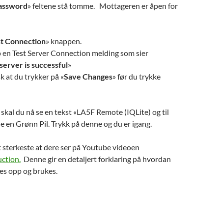
assword
» feltene stå tomme. Mottageren er åpen for
st Connection
» knappen.
p en Test Server Connection melding som sier
server is successful
»
 at du trykker på «
Save Changes
» før du trykke
 skal du nå se en tekst «LA5F Remote (IQLite) og til
e en Grønn Pil. Trykk på denne og du er igang.
 sterkeste at dere ser på Youtube videoen
ction.
Denne gir en detaljert forklaring på hvordan
es opp og brukes.