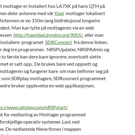
t mottager er installert hos LA7XK på hans QTH på
ren deler antenne med vår
Kiwi
mottager lokalisert
Antennen er en 150m lang bidireksjonal longwire
døst. Man kan lytte på mottageren via en web
ressen
http://haerkiwi.dyndns.org:9001/
eller man
g installere programet
SDRConnect
fra denne linken.
gir deg tre programmer. NRSPUpdater, NRSPAdmin og
o første kan dere bare ignorere, eventuelt slette
met er satt opp.. De brukes bare ved oppsett og
mottageren og fungerer bare om man befinner seg på
t som SDRplay mottagere, SDRconnect programmet
 bedre bruker opplevelse en web applikasjonen.
ps://www.sdrplay.com/nRSPstart/
ink for nedlasting av Mottager programmet
orskjellige operativ systemer. Last ned
ene. De nedlastede filene finnes i mappen