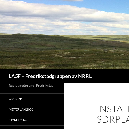
Hopp
til
innhold
Søk
LA5F – Fredrikstadgruppen av NRRL
Radioamatørene i Fredrikstad
OM LA5F
INSTAL
MØTEPLAN 2026
SDRPL
STYRET 2026