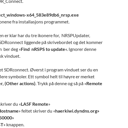
DR_Connect.
ct_windows-x64_583e89db6_nrsp.exe
jonene fra installasjons programmet.
en er klar har du tre ikonere for, NRSPUpdater,
DRconnect liggende på skrivebordet og det kommer
m ber deg «
Find nRSPS to update
«. Ignorer denne
kk vinduet.
t SDRconnect. Øverst i program vinduet ser du en
lere symboler. Ett symbol helt til høyre er merket
r, (Other actions)
. Trykk på denne og så på «
Remote
skriver du «
LA5F Remote
»
 Hostname
» feltet skriver du «
haerkiwi.dyndns.org»
50000
»
ST
» knappen.