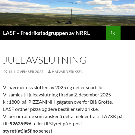
Hopp
til
innhold
Søk
LA5F – Fredrikstadgruppen av NRRL
JULEAVSLUTNING
15. NOVEMBER 2025
HALVARD ERIKSEN
Vi nærmer oss slutten av 2025 og det er snart Jul.
Vi samles til juleavslutning tirsdag 2. desember 2025
kl: 1800 på PIZZANINI i gågaten overfor Blå Grotte.
LA5F ordner pizza og dere bestiller selv drikke.
Vi ber om at de som ønsker å delta melder fra til LA7XK på
tlf:
92635996
eller til Styret på e-post
styret(at)la5f.no
senest