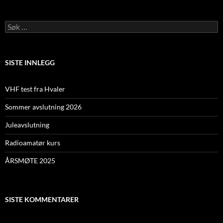
S
ø
k
e
t
SISTE INNLEGG
t
e
r
VHF test fra Hvaler
:
Sommer avslutning 2026
Juleavslutning
Radioamatør kurs
ÅRSMØTE 2025
SISTE KOMMENTARER